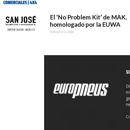
El ‘No Problem Kit’ de MAK,
homologado por la EUWA
10 febrero, 2026
S
Di
ma
ge
n
C