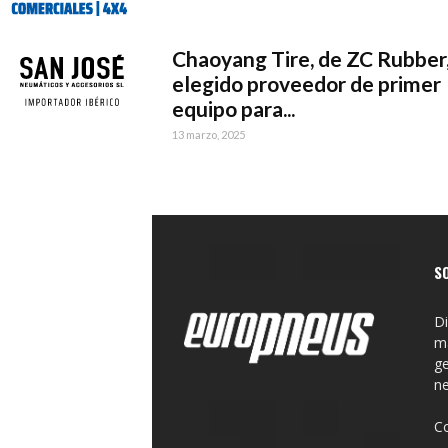
Chaoyang Tire, de ZC Rubber
elegido proveedor de primer
equipo para...
13 marzo, 2025
S
Di
ma
ge
n
C