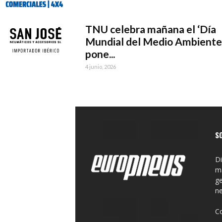
TNU celebra mañana el ‘Día
Mundial del Medio Ambiente’
pone...
4 junio, 2026
S
Di
ma
ge
n
C