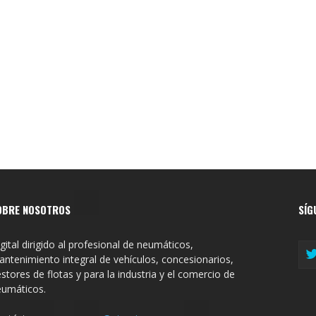
OBRE NOSOTROS
SÍG
gital dirigido al profesional de neumáticos,
ntenimiento integral de vehículos, concesionarios,
stores de flotas y para la industria y el comercio de
eumáticos.