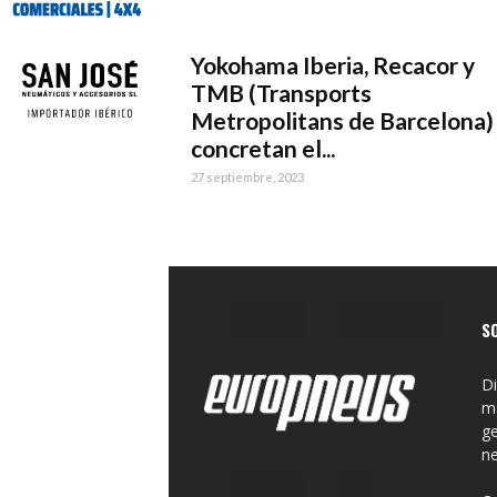
Yokohama Iberia, Recacor y
TMB (Transports
Metropolitans de Barcelona)
concretan el...
27 septiembre, 2023
S
Di
ma
ge
n