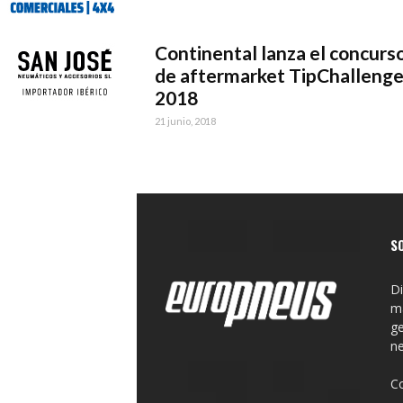
Continental lanza el concurs
de aftermarket TipChalleng
2018
21 junio, 2018
S
Di
ma
ge
n
C