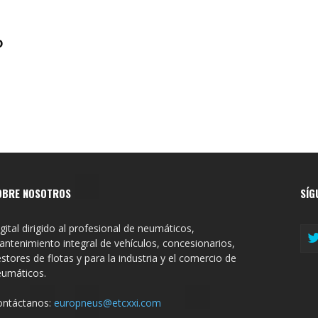
o
e
OBRE NOSOTROS
SÍG
gital dirigido al profesional de neumáticos,
ntenimiento integral de vehículos, concesionarios,
stores de flotas y para la industria y el comercio de
eumáticos.
ontáctanos:
europneus@etcxxi.com