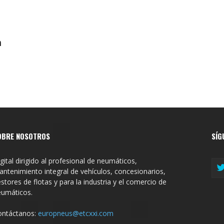
n
OBRE NOSOTROS
SÍG
gital dirigido al profesional de neumáticos,
ntenimiento integral de vehículos, concesionarios,
stores de flotas y para la industria y el comercio de
eumáticos.
ontáctanos:
europneus@etcxxi.com