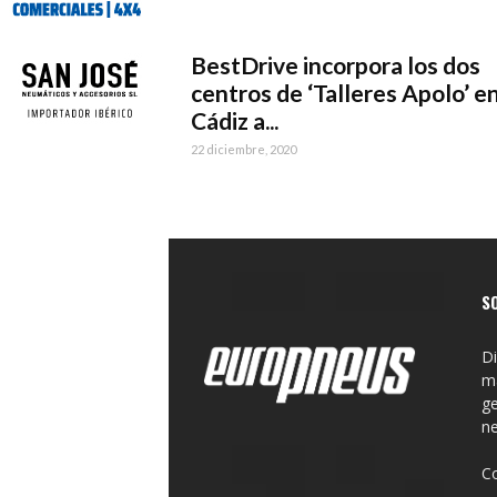
BestDrive incorpora los dos
centros de ‘Talleres Apolo’ e
Cádiz a...
22 diciembre, 2020
S
Di
ma
ge
n
C