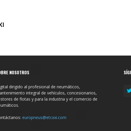
XI
OBRE NOSOTROS
SÍG
gital dirigido al profesional de neumáticos,
ntenimiento integral de vehículos, concesionarios,
stores de flotas y para la industria y el comercio de
eumáticos.
ontáctanos:
europneus@etcxxi.com