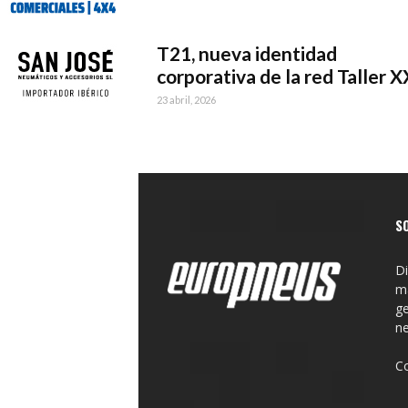
T21, nueva identidad
corporativa de la red Taller X
23 abril, 2026
S
Di
ma
ge
n
C