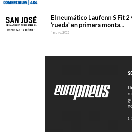
El neumático Laufenn S Fit 2 
‘rueda’ en primera monta...
4 mayo, 2026
S
Di
ma
ge
n
C