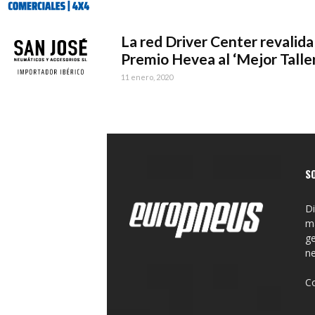
La red Driver Center revalida
Premio Hevea al ‘Mejor Taller’
11 enero, 2020
S
Di
ma
ge
n
C