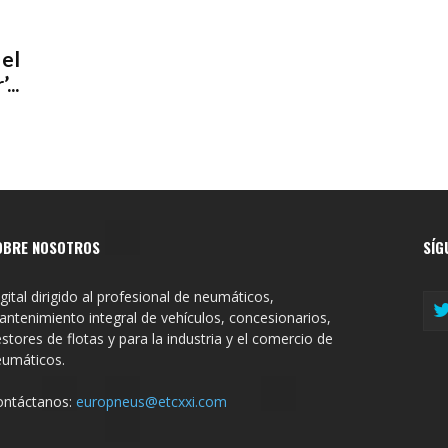
 el
...
OBRE NOSOTROS
SÍG
gital dirigido al profesional de neumáticos,
ntenimiento integral de vehículos, concesionarios,
stores de flotas y para la industria y el comercio de
eumáticos.
ontáctanos:
europneus@etcxxi.com