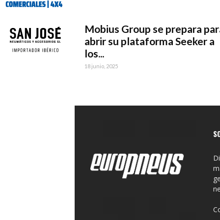
Mobius Group se prepara par
abrir su plataforma Seeker a
los...
18 junio, 2025
S
Di
ma
ge
n
C