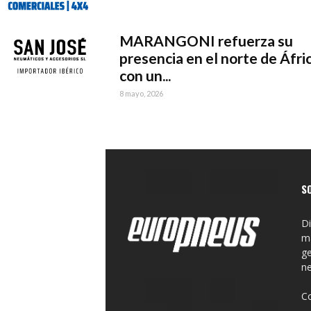
MARANGONI refuerza su
presencia en el norte de Áfri
con un...
8 mayo, 2026
S
Di
ma
ge
n
C