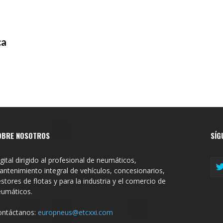
ca
OBRE NOSOTROS
SÍG
gital dirigido al profesional de neumáticos,
ntenimiento integral de vehículos, concesionarios,
stores de flotas y para la industria y el comercio de
eumáticos.
ontáctanos:
europneus@etcxxi.com