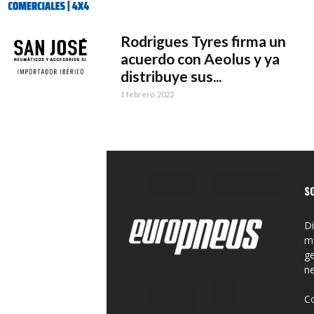
Rodrigues Tyres firma un
acuerdo con Aeolus y ya
distribuye sus...
1 febrero, 2022
S
Di
ma
ge
n
C