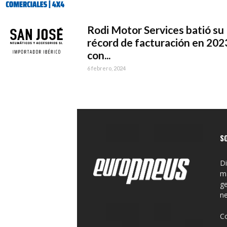
Rodi Motor Services batió su
récord de facturación en 202
con...
6 febrero, 2024
S
Di
ma
ge
n
C