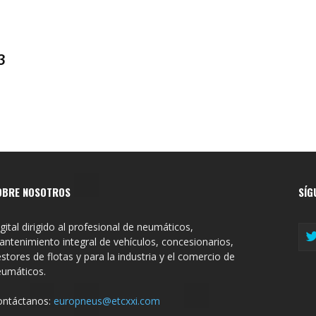
3
OBRE NOSOTROS
SÍG
gital dirigido al profesional de neumáticos,
ntenimiento integral de vehículos, concesionarios,
stores de flotas y para la industria y el comercio de
eumáticos.
ontáctanos:
europneus@etcxxi.com