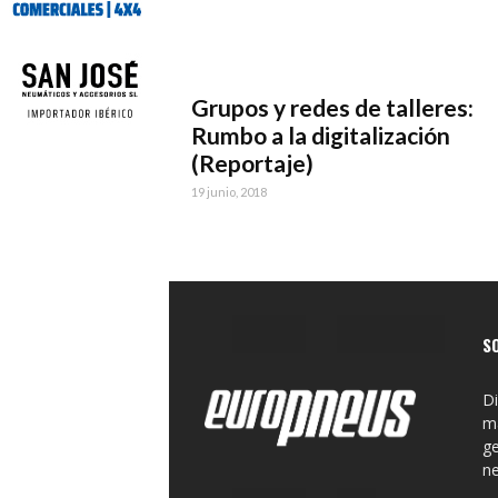
Grupos y redes de talleres:
Rumbo a la digitalización
(Reportaje)
19 junio, 2018
S
Di
ma
ge
n