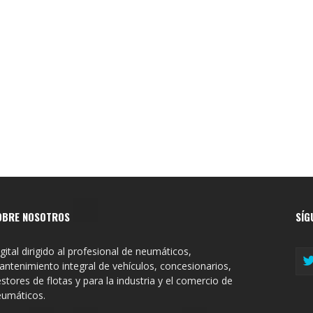
OBRE NOSOTROS
SÍG
gital dirigido al profesional de neumáticos,
ntenimiento integral de vehículos, concesionarios,
stores de flotas y para la industria y el comercio de
eumáticos.