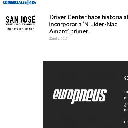
Driver Center hace historia a
incorporar a ‘N Líder-Nac
Amaro’, primer...
22 julio, 2019
S
Di
ma
ge
n
C