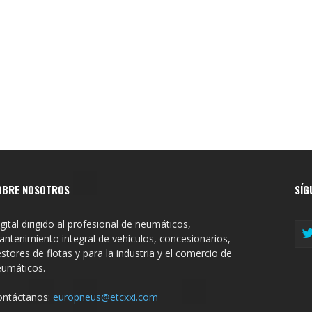
l
OBRE NOSOTROS
SÍG
gital dirigido al profesional de neumáticos,
ntenimiento integral de vehículos, concesionarios,
stores de flotas y para la industria y el comercio de
eumáticos.
ontáctanos:
europneus@etcxxi.com