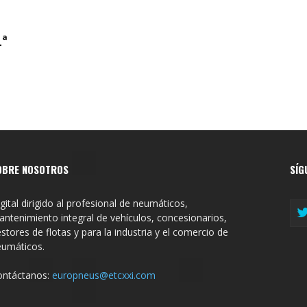
1ª
OBRE NOSOTROS
SÍG
gital dirigido al profesional de neumáticos,
ntenimiento integral de vehículos, concesionarios,
stores de flotas y para la industria y el comercio de
eumáticos.
ontáctanos:
europneus@etcxxi.com