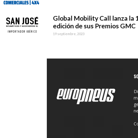
Global Mobility Call lanza la 
edición de sus Premios GMC
19 septiembre, 2023
S
Di
ma
ge
n
C