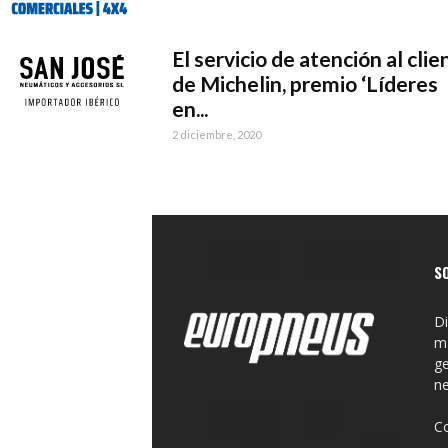
El servicio de atención al clie
de Michelin, premio ‘Líderes
en...
2 diciembre, 2020
S
Di
ma
ge
n
C