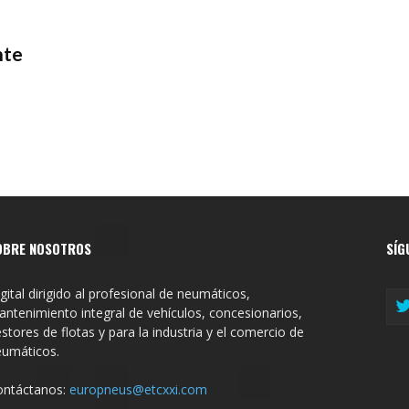
nte
OBRE NOSOTROS
SÍG
gital dirigido al profesional de neumáticos,
ntenimiento integral de vehículos, concesionarios,
stores de flotas y para la industria y el comercio de
eumáticos.
ontáctanos:
europneus@etcxxi.com