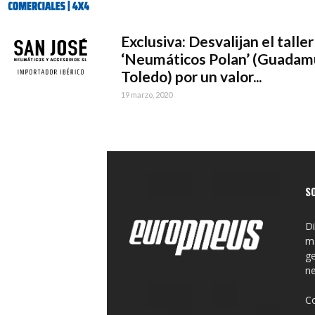
Exclusiva: Desvalijan el taller
‘Neumáticos Polan’ (Guadam
Toledo) por un valor...
19 marzo, 2020
S
Di
ma
ge
n
C