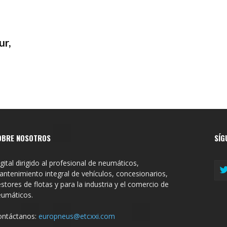
ur,
OBRE NOSOTROS
SÍG
gital dirigido al profesional de neumáticos,
ntenimiento integral de vehículos, concesionarios,
stores de flotas y para la industria y el comercio de
eumáticos.
ontáctanos:
europneus@etcxxi.com