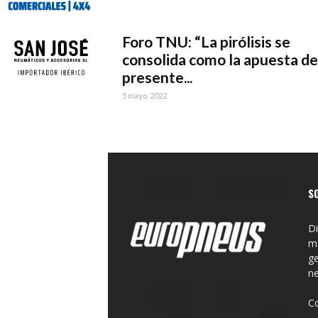
Foro TNU: “La pirólisis se
consolida como la apuesta de
presente...
5 mayo, 2022
S
Di
ma
ge
n
C