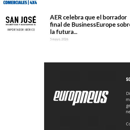
AER celebra que el borrador
final de BusinessEurope sobr
la futura...
5 mayo, 2026
S
Di
ma
ge
n
C