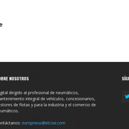
e
OBRE NOSOTROS
SÍG
gital dirigido al profesional de neumáticos,
ntenimiento integral de vehículos, concesionarios,
stores de flotas y para la industria y el comercio de
eumáticos.
ontáctanos:
europneus@etcxxi.com