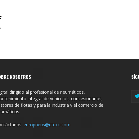
F
.
OBRE NOSOTROS
SÍG
gital dirigido al profesional de neumáticos,
ntenimiento integral de vehículos, concesionarios,
stores de flotas y para la industria y el comercio de
eumáticos.
ontáctanos:
europneus@etcxxi.com