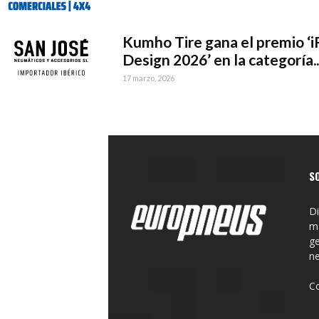
Kumho Tire gana el premio ‘i
Design 2026’ en la categoría..
17 marzo, 2026
S
Di
ma
ge
n
C