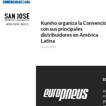
Kumho organiza la Convenci
con sus principales
distribuidores en América
Latina
31 julio, 2024
S
Di
ma
ge
n