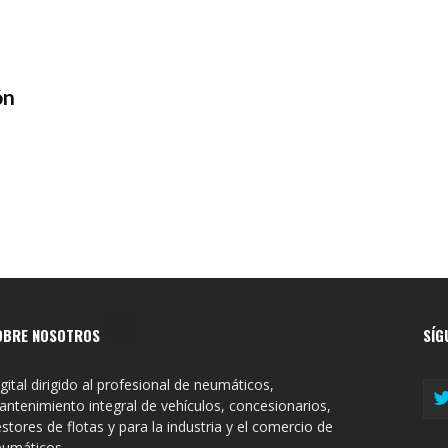
ón
OBRE NOSOTROS
SÍG
gital dirigido al profesional de neumáticos,
ntenimiento integral de vehículos, concesionarios,
stores de flotas y para la industria y el comercio de
eumáticos.