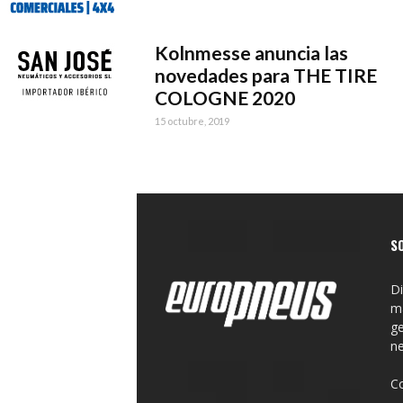
Kolnmesse anuncia las
novedades para THE TIRE
COLOGNE 2020
15 octubre, 2019
S
Di
ma
ge
n
C