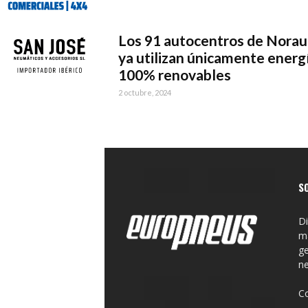
Los 91 autocentros de Norau
ya utilizan únicamente energ
100% renovables
2 octubre, 2024
S
Di
ma
ge
n
C