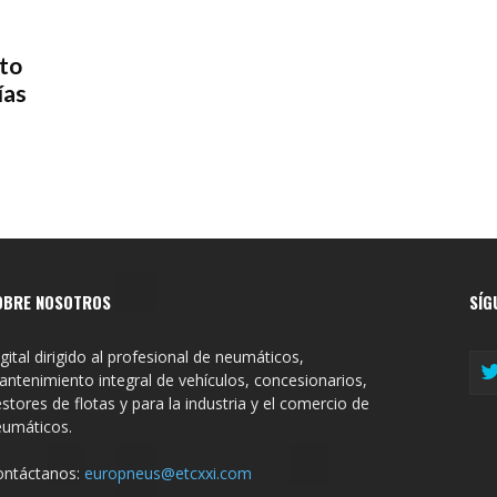
to
ías
OBRE NOSOTROS
SÍG
gital dirigido al profesional de neumáticos,
ntenimiento integral de vehículos, concesionarios,
stores de flotas y para la industria y el comercio de
eumáticos.
ontáctanos:
europneus@etcxxi.com