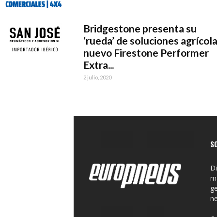
Bridgestone presenta su
‘rueda’ de soluciones agrícola
nuevo Firestone Performer
Extra...
2 julio, 2020
S
Di
ma
ge
n