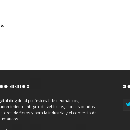
s:
OBRE NOSOTROS
SÍG
gital dirigido al profesional de neumáticos,
ntenimiento integral de vehículos, concesionarios,
stores de flotas y para la industria y el comercio de
eumáticos.