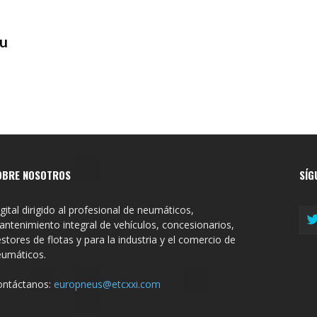
su
OBRE NOSOTROS
SÍG
gital dirigido al profesional de neumáticos,
ntenimiento integral de vehículos, concesionarios,
stores de flotas y para la industria y el comercio de
eumáticos.
ontáctanos:
europneus@etcxxi.com