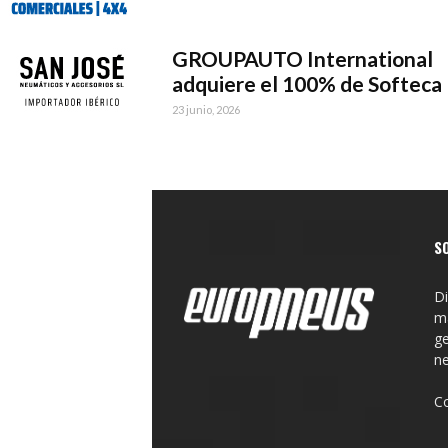
GROUPAUTO International
adquiere el 100% de Softeca
23 junio, 2026
S
Di
ma
ge
n
C