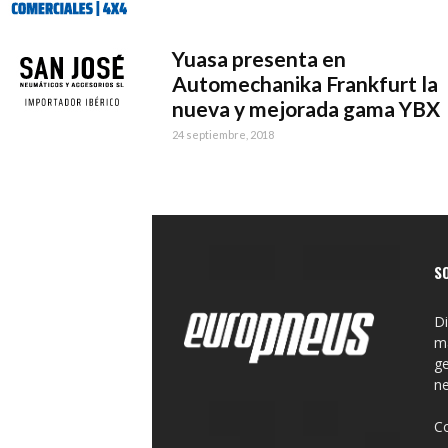
Yuasa presenta en
Automechanika Frankfurt la
nueva y mejorada gama YBX
24 septiembre, 2018
S
Di
ma
ge
n
C