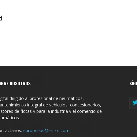
d
OBRE NOSOTROS
SÍG
gital dirigido al profesional de neumáticos,
ntenimiento integral de vehículos, concesionarios,
stores de flotas y para la industria y el comercio de
eumáticos.
ontáctanos:
europneus@etcxxi.com