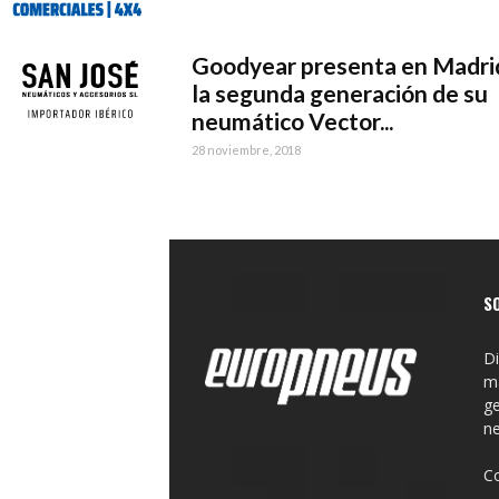
Goodyear presenta en Madri
la segunda generación de su
neumático Vector...
28 noviembre, 2018
S
Di
ma
ge
n
C