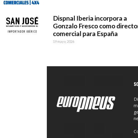
Dispnal Iberia incorpora a
Gonzalo Fresco como directo
comercial para España
19 mayo, 2026
S
Di
ma
ge
n
C