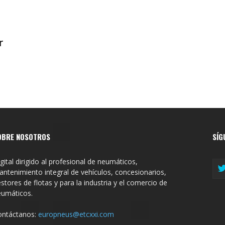
r
OBRE NOSOTROS
SÍG
gital dirigido al profesional de neumáticos,
ntenimiento integral de vehículos, concesionarios,
stores de flotas y para la industria y el comercio de
eumáticos.
ontáctanos:
europneus@etcxxi.com