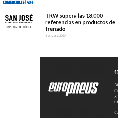
TRW supera las 18.000
referencias en productos de
frenado
6 octubre, 2025
S
Di
ma
ge
n
C