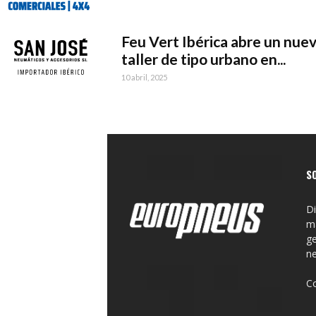
Feu Vert Ibérica abre un nue
taller de tipo urbano en...
10 abril, 2025
S
Di
ma
ge
n
C