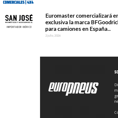
Euromaster comercializará e
exclusiva la marca BFGoodri
para camiones en España...
2 julio, 2026
S
Di
ma
ge
n
C