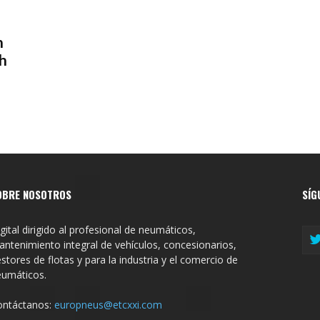
n
ch
OBRE NOSOTROS
SÍG
gital dirigido al profesional de neumáticos,
ntenimiento integral de vehículos, concesionarios,
stores de flotas y para la industria y el comercio de
eumáticos.
ontáctanos:
europneus@etcxxi.com