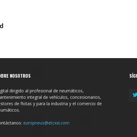
id
OBRE NOSOTROS
SÍG
gital dirigido al profesional de neumáticos,
ntenimiento integral de vehículos, concesionarios,
stores de flotas y para la industria y el comercio de
eumáticos.
ontáctanos:
europneus@etcxxi.com