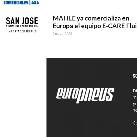
MAHLE ya comercializa en
Europa el equipo E-CARE Flu
9 mayo, 2025
S
Di
ma
ge
n
C