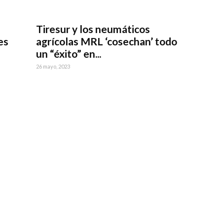
Tiresur y los neumáticos
es
agrícolas MRL ‘cosechan’ todo
un “éxito” en...
26 mayo, 2023