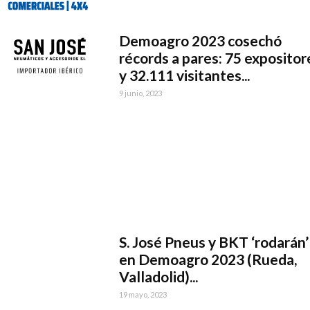
Demoagro 2023 cosechó
récords a pares: 75 expositor
y 32.111 visitantes...
9 junio, 2023
S. José Pneus y BKT ‘rodarán’
en Demoagro 2023 (Rueda,
Valladolid)...
19 mayo, 2023