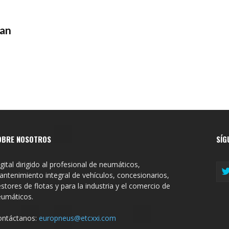
lan
OBRE NOSOTROS
SÍG
gital dirigido al profesional de neumáticos,
ntenimiento integral de vehículos, concesionarios,
stores de flotas y para la industria y el comercio de
eumáticos.
ontáctanos:
europneus@etcxxi.com