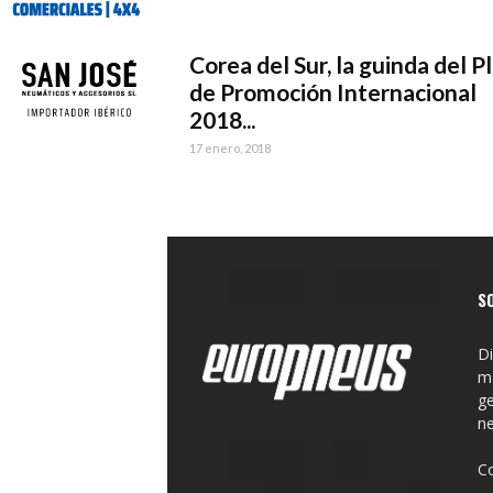
Corea del Sur, la guinda del P
de Promoción Internacional
2018...
17 enero, 2018
S
Di
ma
ge
n
C