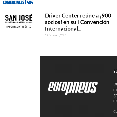
Driver Center reúne a ¡900
socios! en su I Convención
Internacional...
12 febrero, 2018
S
Di
ma
ge
n
C