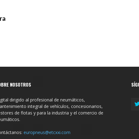
ra
OBRE NOSOTROS
SÍG
gital dirigido al profesional de neumáticos,
ntenimiento integral de vehículos, concesionarios,
stores de flotas y para la industria y el comercio de
eumáticos.
ontáctanos:
europneus@etcxxi.com