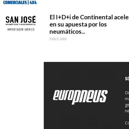
El I+D+i de Continental acele
en su apuesta por los
neumáticos...
9 abril, 2026
S
Di
ma
ge
n
C