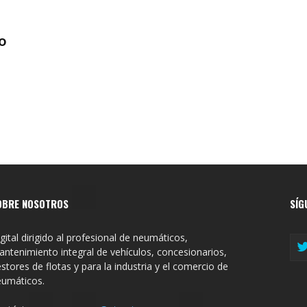
o
OBRE NOSOTROS
SÍG
gital dirigido al profesional de neumáticos,
ntenimiento integral de vehículos, concesionarios,
stores de flotas y para la industria y el comercio de
eumáticos.