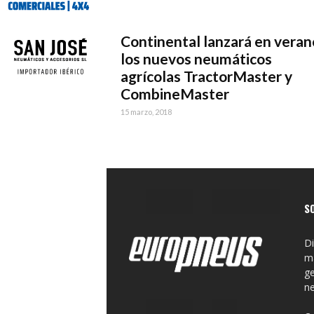
Continental lanzará en veran
los nuevos neumáticos
agrícolas TractorMaster y
CombineMaster
15 marzo, 2018
S
Di
ma
ge
n