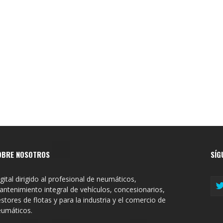
OBRE NOSOTROS
SÍG
gital dirigido al profesional de neumáticos,
ntenimiento integral de vehículos, concesionarios,
stores de flotas y para la industria y el comercio de
eumáticos.