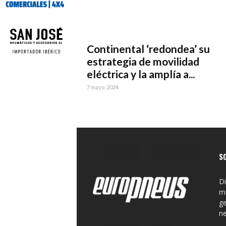
Continental ‘redondea’ su
estrategia de movilidad
eléctrica y la amplía a...
7 mayo, 2024
S
Di
ma
ge
n