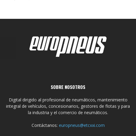
SOBRE NOSOTROS
Digital dirigido al profesional de neumáticos, mantenimiento
integral de vehículos, concesionarios, gestores de flotas y para
la industria y el comercio de neumáticos.
Contáctanos:
europneus@etcxxi.com