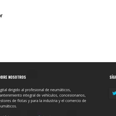
r
OBRE NOSOTROS
SÍG
gital dirigido al profesional de neumáticos,
ntenimiento integral de vehículos, concesionarios,
stores de flotas y para la industria y el comercio de
eumáticos.