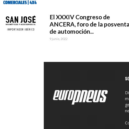
El XXXIV Congreso de
ANCERA, foro de la posvent
de automoción...
9 junio, 2022
S
Di
ma
ge
n
C