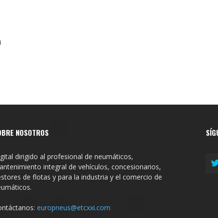
a
OBRE NOSOTROS
SÍG
gital dirigido al profesional de neumáticos,
ntenimiento integral de vehículos, concesionarios,
stores de flotas y para la industria y el comercio de
eumáticos.
ontáctanos:
europneus@etcxxi.com