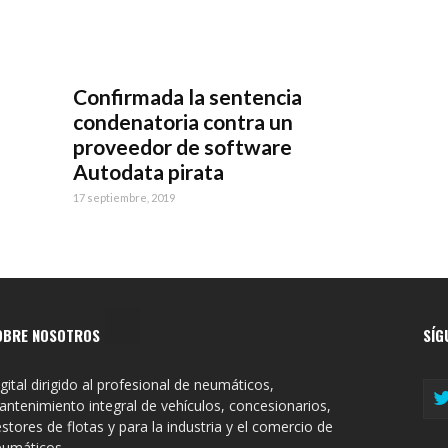
Confirmada la sentencia
condenatoria contra un
proveedor de software
Autodata pirata
17 septiembre, 2019
OBRE NOSOTROS
SÍG
gital dirigido al profesional de neumáticos,
ntenimiento integral de vehículos, concesionarios,
stores de flotas y para la industria y el comercio de
eumáticos.