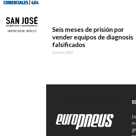
Seis meses de prisión por
vender equipos de diagnosis
falsificados
3 marzo, 2020
S
Di
ma
ge
n