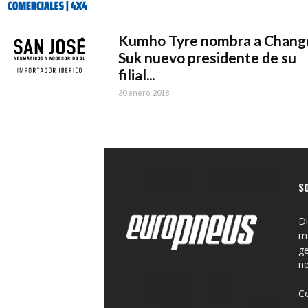
Kumho Tyre nombra a Chang
Suk nuevo presidente de su
filial...
30 enero, 2018
S
Di
ma
ge
n
C