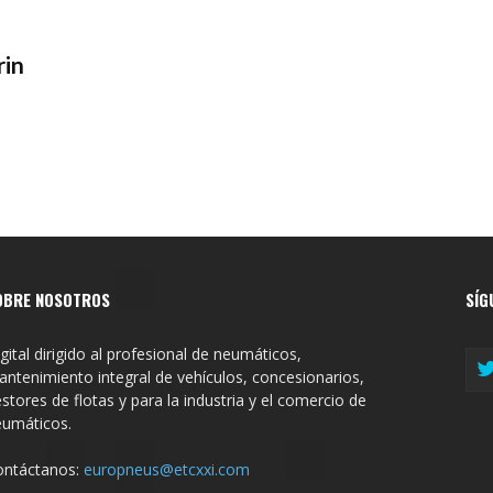
rin
OBRE NOSOTROS
SÍG
gital dirigido al profesional de neumáticos,
ntenimiento integral de vehículos, concesionarios,
stores de flotas y para la industria y el comercio de
eumáticos.
ontáctanos:
europneus@etcxxi.com