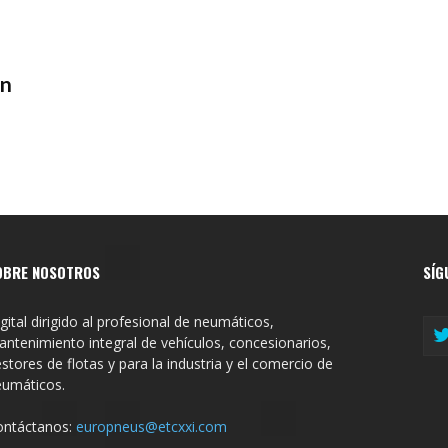
en
OBRE NOSOTROS
SÍG
gital dirigido al profesional de neumáticos,
ntenimiento integral de vehículos, concesionarios,
stores de flotas y para la industria y el comercio de
eumáticos.
ontáctanos:
europneus@etcxxi.com