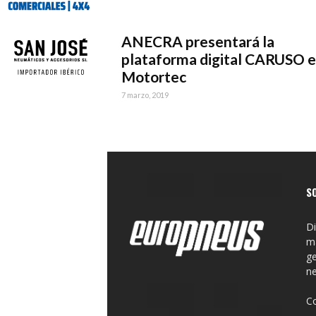
ANECRA presentará la
plataforma digital CARUSO 
Motortec
7 marzo, 2019
S
Di
ma
ge
n
C