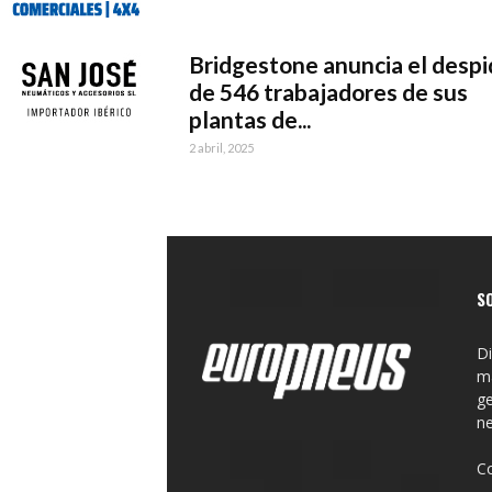
Bridgestone anuncia el desp
de 546 trabajadores de sus
plantas de...
2 abril, 2025
S
Di
ma
ge
n
C