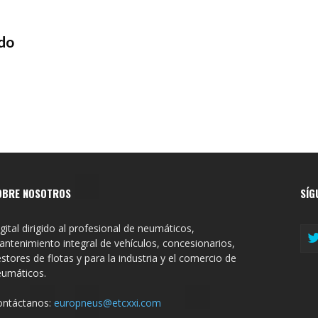
ido
OBRE NOSOTROS
SÍG
gital dirigido al profesional de neumáticos,
ntenimiento integral de vehículos, concesionarios,
stores de flotas y para la industria y el comercio de
eumáticos.
ontáctanos:
europneus@etcxxi.com