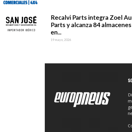
Recalvi Parts integra Zoel A
Parts y alcanza 84 almacenes
en...
19 mayo, 2026
S
Di
ma
ge
n
C