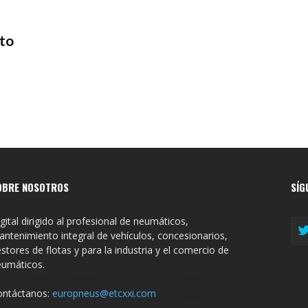
uto
OBRE NOSOTROS
SÍG
gital dirigido al profesional de neumáticos,
ntenimiento integral de vehículos, concesionarios,
stores de flotas y para la industria y el comercio de
eumáticos.
ontáctanos:
europneus@etcxxi.com