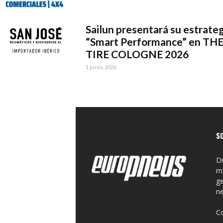
Sailun presentará su estrateg
“Smart Performance” en TH
TIRE COLOGNE 2026
1 junio, 2026
S
Di
ma
ge
n
C