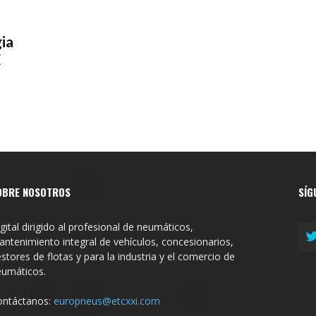
ia
E
OBRE NOSOTROS
SÍG
gital dirigido al profesional de neumáticos,
ntenimiento integral de vehículos, concesionarios,
stores de flotas y para la industria y el comercio de
eumáticos.
ontáctanos:
europneus@etcxxi.com