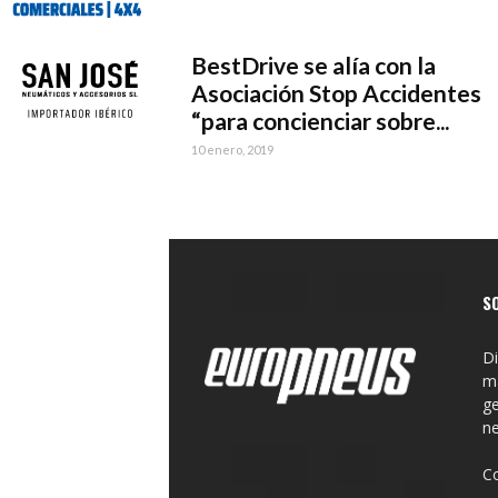
BestDrive se alía con la
Asociación Stop Accidentes
“para concienciar sobre...
10 enero, 2019
S
Di
ma
ge
n
C